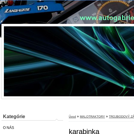
Kategórie
»
»
Úvod
MALOTRAKTORY
TROJBODOVÝ Z
O NÁS
karabinka